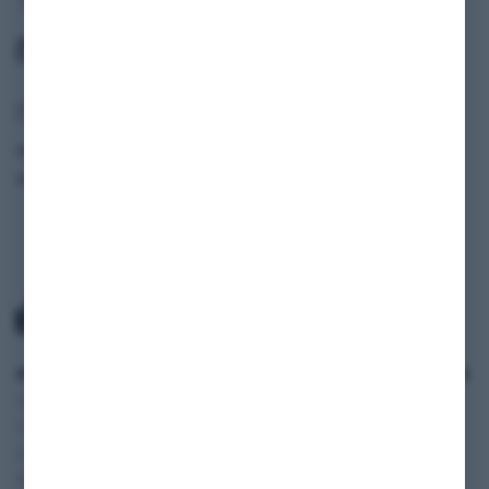
(W 201)
Fahrzeugdaten
Modell
190 E 2.6 Kat (W 201)
Baujahr
1989
ANWENDUNGSBEREICH
SERVICE
INFORMATIONEN
Oldtimer und
Zahlung und Versand
SHOP
Youngtimer
AGB
BLOG
Autos
Widerruf
FAQ
Wohnmobile
Datenschutzerklärung
Vertriebspartner