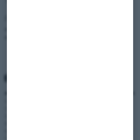
Fahrzeugdaten
Modell
740i (E38)
Baujahr
1997
ANWENDUNGSBEREICH
SERVICE
INFORMATIONEN
Oldtimer und
Zahlung und Versand
SHOP
Youngtimer
AGB
BLOG
Autos
Widerruf
FAQ
Wohnmobile
Datenschutzerklärung
Vertriebspartner
Motorräder
Impressum
Digitale
Transporter und Vans
Fahrzeugakte