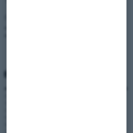
Fahrzeugdaten
Modell
911 Carrera 3.2
Baujahr
1985
ANWENDUNGSBEREICH
SERVICE
INFORMATIONEN
Oldtimer und
Zahlung und Versand
SHOP
Youngtimer
AGB
BLOG
Autos
Widerruf
FAQ
Wohnmobile
Datenschutzerklärung
Vertriebspartner
Motorräder
Impressum
Digitale
Transporter und Vans
Fahrzeugakte