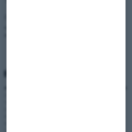
Fahrzeugdaten
Modell
Ponton 220 s
Baujahr
1957
ANWENDUNGSBEREICH
SERVICE
INFORMATIONEN
Oldtimer und
Zahlung und Versand
SHOP
Youngtimer
AGB
BLOG
Autos
Widerruf
FAQ
Wohnmobile
Datenschutzerklärung
Vertriebspartner
Motorräder
Impressum
Digitale
Transporter und Vans
Fahrzeugakte