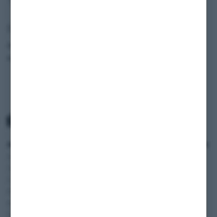
Fahrzeugdaten
Modell
222
Baujahr
1991
ANWENDUNGSBEREICH
SERVICE
INFORMATIONEN
Oldtimer und
Zahlung und Versand
SHOP
Youngtimer
AGB
BLOG
Autos
Widerruf
FAQ
Wohnmobile
Datenschutzerklärung
Vertriebspartner
Motorräder
Impressum
Digitale
Transporter und Vans
Fahrzeugakte