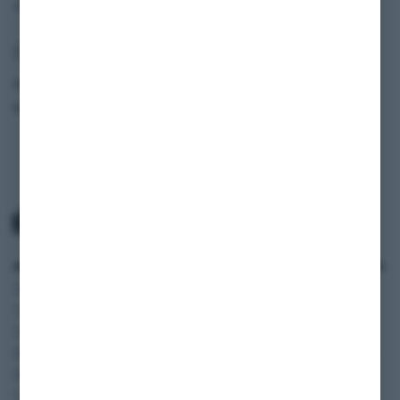
Fahrzeugdaten
Modell
Cherokee
Baujahr
2018
ANWENDUNGSBEREICH
SERVICE
INFORMATIONEN
Oldtimer und
Zahlung und Versand
SHOP
Youngtimer
AGB
BLOG
Autos
Widerruf
FAQ
Wohnmobile
Datenschutzerklärung
Vertriebspartner
Motorräder
Impressum
Digitale
Transporter und Vans
Fahrzeugakte